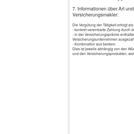
7. Informationen über Art un
Versicherungsmakler:
Impressum
·
Rechtliche Hinweise
·
Datenschutz
·
Erstinformation
·
Die Vergütung der Tätigkeit erfolgt als:
- konkret vereinbarte Zahlung durch 
Beschwerden
·
Cookies
Vertrag widerrufen
- in der Versicherungsprämie enthalte
Versicherungsunternehmen ausgezahlt
- Kombination aus beidem.
Dies ist jeweils abhängig von den W
und den Versicherungsprodukten, welc