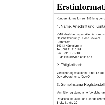
Erstinformat
Kundeninformation zur Erfüllung der g
1. Name, Anschrift und Konta
VMH Versicherungsmakler für Hand
Geschäftsführung: Rudolf Beckers
Brahmsstr. 8
86343 Königsbrunn
Tel.: 08231 916161
Fax: 08231 917185
E-Mail: info@vmh-online.de
2. Tätigkeitsart:
Home
Versicherungsmakler mit einer Erlaubn
Gewerbeordnung. (GewO)
3. Gemeinsame Registerstell
Vermittlerregisternummer Versicheru
Deutsche Industrie- und Handelskam
Breite Straße 29