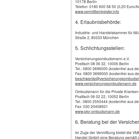
10178 Berlin
Telefon: 0180 600 58 50 (0,20 Euro/An
www.vermittlerregister.info
Produkte & Leistungen
Schadenservice
4. Erlaubnisbehörde:
Online-Vergleich / Online-Antrag
Versicherungs-News
Industrie- und Handelskammer für M
Tankgutschein
Straße 2, 80333 München
Vorstellung: Rudolf Beckers - Geschäftsführer -
Unternehmen
Die Grundlagen für eine hochwertige Arbeitsleistung bilden eine
5. Schlichtungsstellen:
qualifizierte Ausbildung und die anschließende Berufserfahrung.
Seit
Wir über uns
1987 bin ich in der Versicherungsbranche
Leitbild
Versicherungsombudsmann e.V.
tätig, seit 1996 als Geschäftsführer der Firma
Postfach 08 06 32, 10006 Berlin
VMH Ver­sicherungs­makler für Handwerk
Persönliches
Tel.: 0800 3696000 (kostenfrei aus d
und Handel GmbH. Neben dem Studium
Kontakt
Fax: 0800 3699000 (kostenfrei aus d
zum
Fachwirt für Finanzberatung IHK
beschwerde@versicherungsombuds
kann ich natürlich auch die Qualifikation
Termin ver­ein­baren
www.versicherungsombudsmann.de
zum
Versicherungsfachmann
vorweisen.
Telefon - E-Mail
Als
Spezialist für Gewerbetreibende
, vor
Ombudsmann für die Private Kranken-
allem für Betriebe aus dem Bereich
Handel
Anfahrt
Postfach 06 02 22, 10052 Berlin
und Handwerk
, ist die VMH GmbH, di
Tel.: 0800 2550444 (kostenfrei aus d
"Abteilung Versicherungen" Ihres
Fax: 030 20458931
Unternehmens. Auf der
www.pkv-ombudsmann.de
Grundlage einer individuellen Bedarfs- und
Betriebsanalyse ermitteln wir Ihren exakten
6. Beratung bei der Versiche
Bedarf an Versicherungsschutz. Die Auswertung dieser Analyse hat
bereits vielen Ihrer Kollegen, neben der Schließung von zum Teil
Im Zuge der Vermittlung bietet die V
gravierenden Lücken im Versicherungsschutz, einige Tausend Euro
Handel GmbH eine Beratung gemäß d
jährliches Einsparungspotential eingebracht. Zusätzlich sparen Sie sich