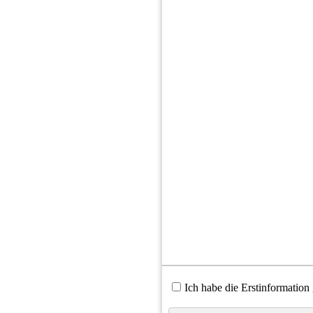
Diese Website verwendet Cookies. Einige Cookies sind für den Betr
und erweitern den Funktionsumfang. Sie können Ihre Einwilligung j
Datenschutzerklärung
.
Ich habe die Erstinformation