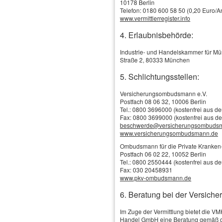
10178 Berlin
Telefon: 0180 600 58 50 (0,20 Euro/An
www.vermittlerregister.info
4. Erlaubnisbehörde:
Industrie- und Handelskammer für M
Straße 2, 80333 München
5. Schlichtungsstellen:
Versicherungsombudsmann e.V.
Postfach 08 06 32, 10006 Berlin
Tel.: 0800 3696000 (kostenfrei aus d
Fax: 0800 3699000 (kostenfrei aus d
Schadenservice
beschwerde@versicherungsombuds
Online-Vergleich / Online-Antrag
www.versicherungsombudsmann.de
Versicherungs-News
Tankgutschein
Ombudsmann für die Private Kranken-
Betriebshaftpflichtversicherung
Firmen, Selbständige & Freiberufler
Postfach 06 02 22, 10052 Berlin
Vor Haftungsrisiken schützen Sie sich und Ihr
Tel.: 0800 2550444 (kostenfrei aus d
Unternehmen am besten durch eine
Versicherungsbilanz
Fax: 030 20458931
Betriebshaftpflichtversicherung - denn das
www.pkv-ombudsmann.de
Betriebshaftpflicht
Bürgerliche Gesetzbuch sagt: "Wer vorsätzlich oder fahrlässig das
Leben, den Körper, die Gesundheit, die Freiheit, das Eigentum oder
Betriebs-Gebäude
6. Beratung bei der Versiche
ein sonstiges Recht eines anderen widerrechtlich verletzt, ist dem
Betriebs-Inhalt
anderen zum Ersatz des daraus entstandenen Schadens verpflichtet."
Betriebliche Altersversorgung
Im Zuge der Vermittlung bietet die V
Handel GmbH eine Beratung gemäß d
Die Haft­pflicht bietet Schutz