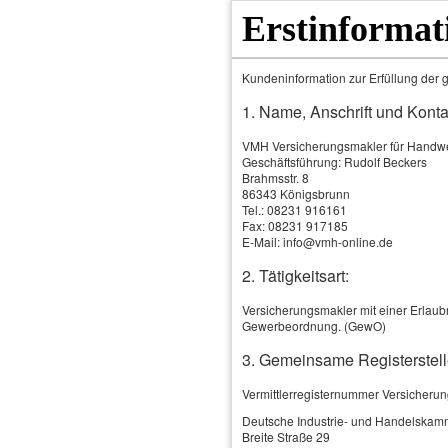
Erstinformat
Kundeninformation zur Erfüllung der g
1. Name, Anschrift und Konta
VMH Versicherungsmakler für Hand
Geschäftsführung: Rudolf Beckers
Brahmsstr. 8
86343 Königsbrunn
Tel.: 08231 916161
Fax: 08231 917185
E-Mail: info@vmh-online.de
2. Tätigkeitsart:
Home
Produkte & Leistungen
Versicherungsmakler mit einer Erlaubn
Gewerbeordnung. (GewO)
3. Gemeinsame Registerstell
Vermittlerregisternummer Versicheru
Deutsche Industrie- und Handelskam
Breite Straße 29