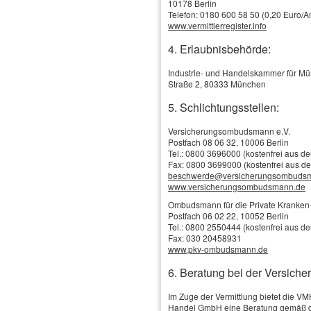
10178 Berlin
Telefon: 0180 600 58 50 (0,20 Euro/An
www.vermittlerregister.info
4. Erlaubnisbehörde:
Industrie- und Handelskammer für M
Straße 2, 80333 München
5. Schlichtungsstellen:
Versicherungsombudsmann e.V.
Postfach 08 06 32, 10006 Berlin
Tel.: 0800 3696000 (kostenfrei aus d
Fax: 0800 3699000 (kostenfrei aus d
Schadenservice
beschwerde@versicherungsombuds
Online-Vergleich / Online-Antrag
www.versicherungsombudsmann.de
Versicherungs-News
Tankgutschein
Ombudsmann für die Private Kranken-
Das Wichtigste in Kürze
Firmen, Selbständige & Freiberufler
Postfach 06 02 22, 10052 Berlin
Privathaftpflichtversicherung
Tel.: 0800 2550444 (kostenfrei aus d
Tierhalterhaftpflicht
Versicherungsbilanz
Fax: 030 20458931
Haus- und Grund-Haft­pflicht
www.pkv-ombudsmann.de
Betriebshaftpflicht
Gewässerschadenhaftpflicht
Betriebs-Gebäude
Rechts­schutz­ver­si­che­rung
6. Beratung bei der Versiche
Betriebs-Inhalt
Privathaftpflichtversicherung
Betriebliche Altersversorgung
Wer anderen Schaden zufügt
Im Zuge der Vermittlung bietet die V
Auch ein leichtes Versehen wie z.B. ein
Handel GmbH eine Beratung gemäß d