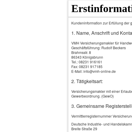
Erstinformat
Kundeninformation zur Erfüllung der g
1. Name, Anschrift und Konta
VMH Versicherungsmakler für Hand
Geschäftsführung: Rudolf Beckers
Brahmsstr. 8
86343 Königsbrunn
Tel.: 08231 916161
Fax: 08231 917185
E-Mail: info@vmh-online.de
2. Tätigkeitsart:
Home
Produkte & Leistungen
Versicherungsmakler mit einer Erlaubn
Gewerbeordnung. (GewO)
3. Gemeinsame Registerstell
Vermittlerregisternummer Versicheru
Deutsche Industrie- und Handelskam
Breite Straße 29