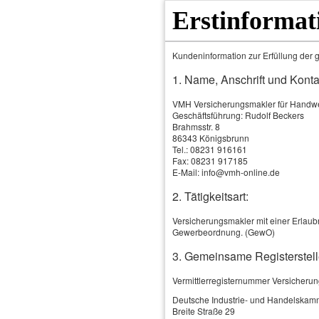
Erstinformat
Kundeninformation zur Erfüllung der g
1. Name, Anschrift und Konta
VMH Versicherungsmakler für Hand
Geschäftsführung: Rudolf Beckers
Brahmsstr. 8
86343 Königsbrunn
Tel.: 08231 916161
Fax: 08231 917185
E-Mail: info@vmh-online.de
2. Tätigkeitsart:
Home
Produkte & Leistungen
Versicherungsmakler mit einer Erlaubn
Gewerbeordnung. (GewO)
3. Gemeinsame Registerstell
Vermittlerregisternummer Versicheru
Deutsche Industrie- und Handelskam
Breite Straße 29