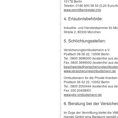
10178 Berlin
Telefon: 0180 600 58 50 (0,20 Euro/An
www.vermittlerregister.info
4. Erlaubnisbehörde:
Industrie- und Handelskammer für M
Straße 2, 80333 München
5. Schlichtungsstellen:
Versicherungsombudsmann e.V.
Postfach 08 06 32, 10006 Berlin
Tel.: 0800 3696000 (kostenfrei aus d
Fax: 0800 3699000 (kostenfrei aus d
Schadenservice
beschwerde@versicherungsombuds
Online-Vergleich / Online-Antrag
www.versicherungsombudsmann.de
Versicherungs-News
Tankgutschein
Ombudsmann für die Private Kranken-
Betriebs-Inhaltsversicherung
Firmen, Selbständige & Freiberufler
Postfach 06 02 22, 10052 Berlin
Zur so genannten Inhaltsversicherung zählen der
Tel.: 0800 2550444 (kostenfrei aus d
Schutz gegen Feuer, Leitungswasserschäden,
Versicherungsbilanz
Fax: 030 20458931
Sturm, Glasschäden, Einbruch und Diebstahl.
www.pkv-ombudsmann.de
Betriebshaftpflicht
"Gebündelte Geschäftsversicherung"
Betriebs-Gebäude
6. Beratung bei der Versiche
All diese Sachrisiken können gleichzeitig in einer "Gebündelten
Betriebs-Inhalt
Geschäftsversicherung" abgesichert werden - durch die
Betriebliche Altersversorgung
Im Zuge der Vermittlung bietet die V
Zusammenfassung in einer solchen Kombipolice lassen sich diese
Handel GmbH eine Beratung gemäß d
Gefahren zu einem deutlich günstigeren Preis und mit weniger