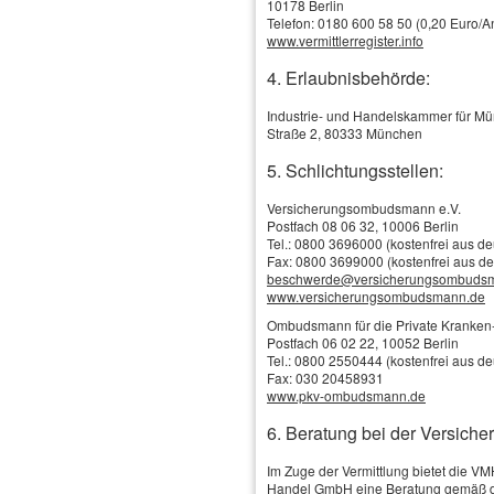
10178 Berlin
Telefon: 0180 600 58 50 (0,20 Euro/An
www.vermittlerregister.info
4. Erlaubnisbehörde:
Industrie- und Handelskammer für M
Straße 2, 80333 München
5. Schlichtungsstellen:
Versicherungsombudsmann e.V.
Postfach 08 06 32, 10006 Berlin
Tel.: 0800 3696000 (kostenfrei aus d
Fax: 0800 3699000 (kostenfrei aus d
Schadenservice
beschwerde@versicherungsombuds
Online-Vergleich / Online-Antrag
www.versicherungsombudsmann.de
Versicherungs-News
Tankgutschein
Ombudsmann für die Private Kranken-
Das Wichtigste in Kürze
Firmen, Selbständige & Freiberufler
Postfach 06 02 22, 10052 Berlin
Baufinanzierung
Tel.: 0800 2550444 (kostenfrei aus d
Aktienfonds
Versicherungsbilanz
Fax: 030 20458931
Immobilienfonds
www.pkv-ombudsmann.de
Betriebshaftpflicht
Rentenfonds
Betriebs-Gebäude
Tages­geld
6. Beratung bei der Versiche
Bausparen
Betriebs-Inhalt
Anlageberatung
Betriebliche Altersversorgung
Im Zuge der Vermittlung bietet die V
Tages­geld
Handel GmbH eine Beratung gemäß d