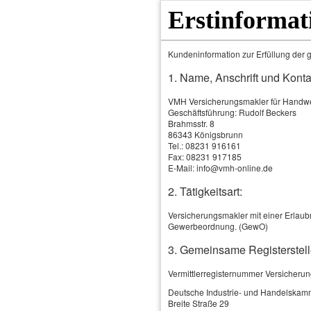
Erstinformat
Kundeninformation zur Erfüllung der g
1. Name, Anschrift und Konta
VMH Versicherungsmakler für Hand
Geschäftsführung: Rudolf Beckers
Brahmsstr. 8
86343 Königsbrunn
Tel.: 08231 916161
Fax: 08231 917185
E-Mail: info@vmh-online.de
2. Tätigkeitsart:
Home
Produkte & Leistungen
Versicherungsmakler mit einer Erlaubn
Gewerbeordnung. (GewO)
3. Gemeinsame Registerstell
Vermittlerregisternummer Versicheru
Deutsche Industrie- und Handelskam
Breite Straße 29