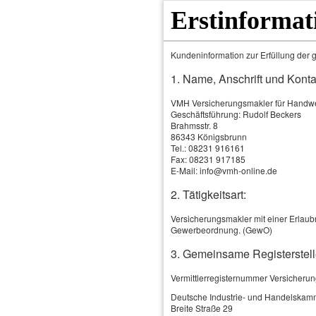
Erstinformat
Kundeninformation zur Erfüllung der g
1. Name, Anschrift und Konta
VMH Versicherungsmakler für Hand
Geschäftsführung: Rudolf Beckers
Brahmsstr. 8
86343 Königsbrunn
Tel.: 08231 916161
Fax: 08231 917185
E-Mail: info@vmh-online.de
2. Tätigkeitsart:
Home
Produkte & Leistungen
Versicherungsmakler mit einer Erlaubn
Gewerbeordnung. (GewO)
3. Gemeinsame Registerstell
Vermittlerregisternummer Versicheru
Deutsche Industrie- und Handelskam
Breite Straße 29