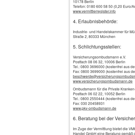
10178 Berlin
Telefon: 0180 600 58 50 (0,20 Euro/An
www.vermittlerregister.info
4. Erlaubnisbehörde:
Industrie- und Handelskammer für M
Straße 2, 80333 München
5. Schlichtungsstellen:
Versicherungsombudsmann e.V.
Postfach 08 06 32, 10006 Berlin
Tel.: 0800 3696000 (kostenfrei aus d
Fax: 0800 3699000 (kostenfrei aus d
Schadenservice
beschwerde@versicherungsombuds
Online-Vergleich / Online-Antrag
www.versicherungsombudsmann.de
Versicherungs-News
Tankgutschein
Ombudsmann für die Private Kranken-
Das Wichtigste in Kürze
Firmen, Selbständige & Freiberufler
Postfach 06 02 22, 10052 Berlin
Privathaftpflichtversicherung
Tel.: 0800 2550444 (kostenfrei aus d
Tierhalterhaftpflicht
Versicherungsbilanz
Fax: 030 20458931
Haus- und Grund-Haft­pflicht
www.pkv-ombudsmann.de
Betriebshaftpflicht
Gewässerschadenhaftpflicht
Betriebs-Gebäude
Rechts­schutz­ver­si­che­rung
6. Beratung bei der Versiche
Betriebs-Inhalt
Privathaftpflichtversicherung
Betriebliche Altersversorgung
Warum brauche ich eine Haft­
Im Zuge der Vermittlung bietet die V
pflichtversicherung?
Handel GmbH eine Beratung gemäß d