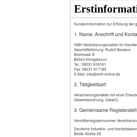
Erstinformat
Kundeninformation zur Erfüllung der g
1. Name, Anschrift und Konta
VMH Versicherungsmakler für Hand
Geschäftsführung: Rudolf Beckers
Brahmsstr. 8
86343 Königsbrunn
Tel.: 08231 916161
Fax: 08231 917185
E-Mail: info@vmh-online.de
2. Tätigkeitsart:
Home
Produkte & Leistungen
Versicherungsmakler mit einer Erlaubn
Gewerbeordnung. (GewO)
3. Gemeinsame Registerstell
Vermittlerregisternummer Versicheru
Deutsche Industrie- und Handelskam
Breite Straße 29