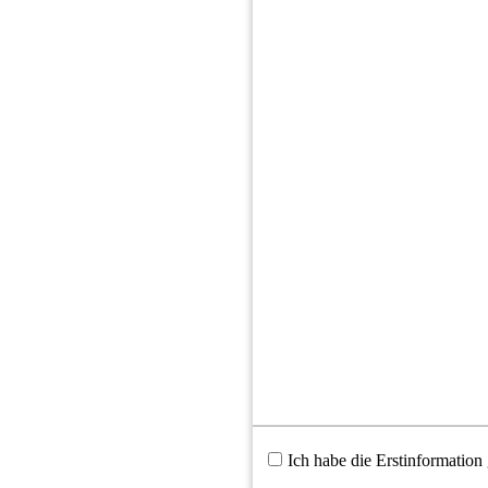
Diese Website verwendet Cookies. Einige Cookies sind für den Betr
und erweitern den Funktionsumfang. Sie können Ihre Einwilligung j
Datenschutzerklärung
.
Ich habe die Erstinformation