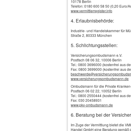
10178 Berlin
Telefon: 0180 600 58 50 (0,20 Euro/An
www.vermittlerregister.info
4. Erlaubnisbehörde:
Industrie- und Handelskammer für M
Straße 2, 80333 München
5. Schlichtungsstellen:
Versicherungsombudsmann e.V.
Postfach 08 06 32, 10006 Berlin
Tel.: 0800 3696000 (kostenfrei aus d
Fax: 0800 3699000 (kostenfrei aus d
Schadenservice
beschwerde@versicherungsombuds
Online-Vergleich / Online-Antrag
www.versicherungsombudsmann.de
Versicherungs-News
Tankgutschein
Ombudsmann für die Private Kranken-
Das Wichtigste in Kürze
Firmen, Selbständige & Freiberufler
Postfach 06 02 22, 10052 Berlin
Gesetzliche Kranken­ver­si­che­rung
Tel.: 0800 2550444 (kostenfrei aus d
Private Kranken­ver­si­che­rung
Versicherungsbilanz
Fax: 030 20458931
Kranken­zusatz­ver­si­che­rung
www.pkv-ombudsmann.de
Betriebshaftpflicht
Auslandskrankenversicherung
Betriebs-Gebäude
Krankentagegeld
6. Beratung bei der Versiche
Krankenhaustagegeld
Betriebs-Inhalt
Schwe­re Krank­hei­ten
Betriebliche Altersversorgung
Im Zuge der Vermittlung bietet die V
Berufs­unfähig­keitsversicherung
Handel GmbH eine Beratung gemäß d