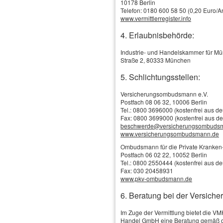
10178 Berlin
Telefon: 0180 600 58 50 (0,20 Euro/An
www.vermittlerregister.info
4. Erlaubnisbehörde:
Industrie- und Handelskammer für M
Straße 2, 80333 München
5. Schlichtungsstellen:
Versicherungsombudsmann e.V.
Postfach 08 06 32, 10006 Berlin
Tel.: 0800 3696000 (kostenfrei aus d
Fax: 0800 3699000 (kostenfrei aus d
Schadenservice
beschwerde@versicherungsombuds
Online-Vergleich / Online-Antrag
www.versicherungsombudsmann.de
Versicherungs-News
Tankgutschein
Ombudsmann für die Private Kranken-
Das Wichtigste in Kürze
Firmen, Selbständige & Freiberufler
Postfach 06 02 22, 10052 Berlin
Gesetzliche Kranken­ver­si­che­rung
Tel.: 0800 2550444 (kostenfrei aus d
Private Kranken­ver­si­che­rung
Versicherungsbilanz
Fax: 030 20458931
Kranken­zusatz­ver­si­che­rung
www.pkv-ombudsmann.de
Betriebshaftpflicht
Auslandskrankenversicherung
Betriebs-Gebäude
Krankentagegeld
6. Beratung bei der Versiche
Krankenhaustagegeld
Betriebs-Inhalt
Schwe­re Krank­hei­ten
Betriebliche Altersversorgung
Im Zuge der Vermittlung bietet die V
Berufs­unfähig­keitsversicherung
Handel GmbH eine Beratung gemäß d