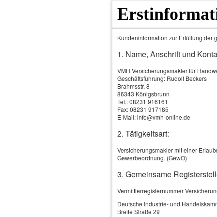
Erstinformat
Kundeninformation zur Erfüllung der g
1. Name, Anschrift und Konta
VMH Versicherungsmakler für Hand
Geschäftsführung: Rudolf Beckers
Brahmsstr. 8
86343 Königsbrunn
Tel.: 08231 916161
Fax: 08231 917185
E-Mail: info@vmh-online.de
2. Tätigkeitsart:
Home
Produkte & Leistungen
Versicherungsmakler mit einer Erlaubn
Gewerbeordnung. (GewO)
3. Gemeinsame Registerstell
Vermittlerregisternummer Versicheru
Deutsche Industrie- und Handelskam
Breite Straße 29