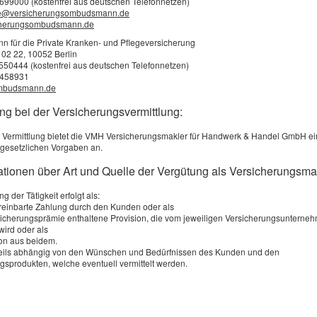
699000 (kostenfrei aus deutschen Telefonnetzen)
e@versicherungsombudsmann.de
cherungsombudsmann.de
für die Private Kranken- und Pflegeversicherung
 02 22, 10052 Berlin
2550444 (kostenfrei aus deutschen Telefonnetzen)
0458931
mbudsmann.de
ückstellungen
ng bei der Versicherungsvermittlung:
echnet. Entscheidende Faktoren sind:
hert, desto günstiger sind in der Regel die Beiträge.
 Vermittlung bietet die VMH Versicherungsmakler für Handwerk & Handel GmbH e
n einen Risikozuschlag oder Leistungseinschränkungen nach sich zieh
gesetzlichen Vorgaben an.
in der Regel auch mehr, sichert aber auch eine bessere Versorgung.
m Leistungsfall reduziert die monatlichen Beiträge
mationen über Art und Quelle der Vergütung als Versicherungsma
erungsrückstellungen gebildet. Das bedeutet, dass während der Versich
g der Tätigkeit erfolgt als:
wicklung im Ruhestand moderater ausfällt als vielfach angenommen.
ereinbarte Zahlung durch den Kunden oder als
e langfristig von einer finanziellen Entlastung profitieren können. We
rsicherungsprämie enthaltene Provision, die vom jeweiligen Versicherungsunterne
schafft langfristig eine kalkulierbare und stabile Beitragsstruktur.
wird oder als
on aus beidem.
weils abhängig von den Wünschen und Bedürfnissen des Kunden und den
gsprodukten, welche eventuell vermittelt werden.