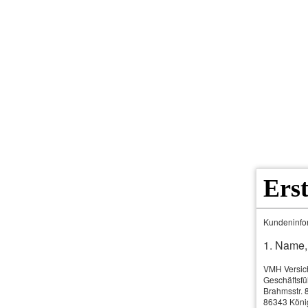
Ers
Home
Produkte & Leistungen
Kundeninfor
1. Name,
VMH Versic
Geschäftsfü
Brahmsstr. 
86343 Köni