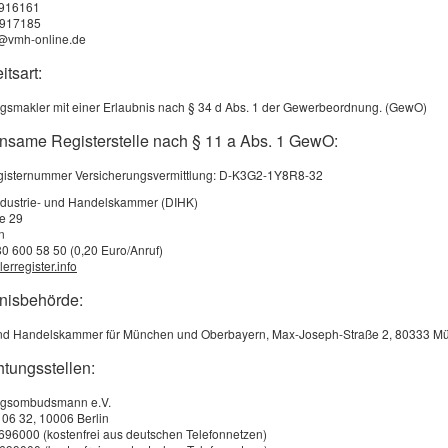
 916161
 917185
o@vmh-online.de
itsart:
gsmakler mit einer Erlaubnis nach § 34 d Abs. 1 der Gewerbeordnung. (GewO)
nsame Registerstelle nach § 11 a Abs. 1 GewO:
egisternummer Versicherungsvermittlung: D-K3G2-1Y8R8-32
ndustrie- und Handelskammer (DIHK)
ße 29
n
80 600 58 50 (0,20 Euro/Anruf)
erregister.info
bnisbehörde:
 und Handelskammer für München und Oberbayern, Max-Joseph-Straße 2, 80333 M
htungsstellen:
ngsombudsmann e.V.
 06 32, 10006 Berlin
3696000 (kostenfrei aus deutschen Telefonnetzen)