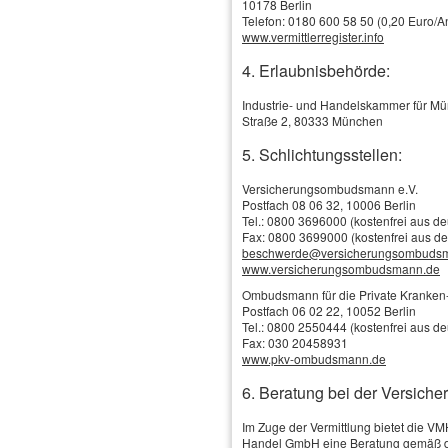
10178 Berlin
Telefon: 0180 600 58 50 (0,20 Euro/An
www.vermittlerregister.info
4. Erlaubnisbehörde:
Industrie- und Handelskammer für M
Straße 2, 80333 München
5. Schlichtungsstellen:
Versicherungsombudsmann e.V.
Postfach 08 06 32, 10006 Berlin
Tel.: 0800 3696000 (kostenfrei aus d
Fax: 0800 3699000 (kostenfrei aus d
Schadenservice
beschwerde@versicherungsombuds
Online-Vergleich / Online-Antrag
www.versicherungsombudsmann.de
Versicherungs-News
Tankgutschein
Ombudsmann für die Private Kranken-
Das Wichtigste in Kürze
Firmen, Selbständige & Freiberufler
Postfach 06 02 22, 10052 Berlin
Gesetzliche Kranken­ver­si­che­rung
Tel.: 0800 2550444 (kostenfrei aus d
Private Kranken­ver­si­che­rung
Versicherungsbilanz
Fax: 030 20458931
Kranken­zusatz­ver­si­che­rung
www.pkv-ombudsmann.de
Betriebshaftpflicht
Auslandskrankenversicherung
Betriebs-Gebäude
Krankentagegeld
6. Beratung bei der Versiche
Krankenhaustagegeld
Betriebs-Inhalt
Schwe­re Krank­hei­ten
Betriebliche Altersversorgung
Im Zuge der Vermittlung bietet die V
Berufs­unfähig­keitsversicherung
Handel GmbH eine Beratung gemäß d