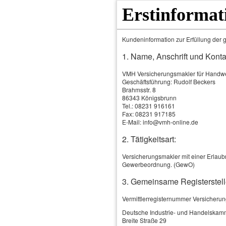
Erstinformat
Kundeninformation zur Erfüllung der g
1. Name, Anschrift und Konta
VMH Versicherungsmakler für Hand
Geschäftsführung: Rudolf Beckers
Brahmsstr. 8
86343 Königsbrunn
Tel.: 08231 916161
Fax: 08231 917185
E-Mail: info@vmh-online.de
2. Tätigkeitsart:
Home
Produkte & Leistungen
Versicherungsmakler mit einer Erlaubn
Gewerbeordnung. (GewO)
3. Gemeinsame Registerstell
Vermittlerregisternummer Versicheru
Deutsche Industrie- und Handelskam
Breite Straße 29